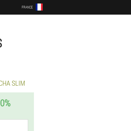
FRANCE
S
HA SLIM
50%