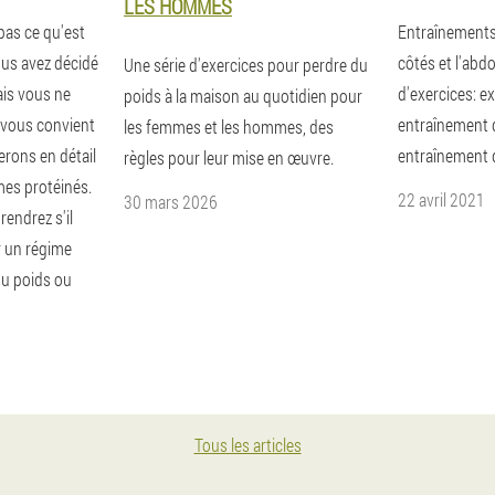
LES HOMMES
pas ce qu'est
Entraînements
ous avez décidé
côtés et l'abd
Une série d'exercices pour perdre du
ais vous ne
d'exercices: e
poids à la maison au quotidien pour
 vous convient
entraînement d
les femmes et les hommes, des
erons en détail
entraînement 
règles pour leur mise en œuvre.
mes protéinés.
22 avril 2021
30 mars 2026
endrez s'il
r un régime
du poids ou
Tous les articles