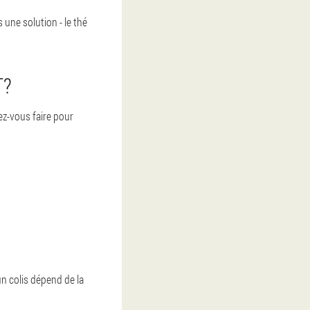
une solution - le thé
T?
z-vous faire pour
un colis dépend de la