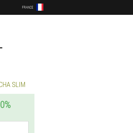
FRANCE
L
HA SLIM
50%