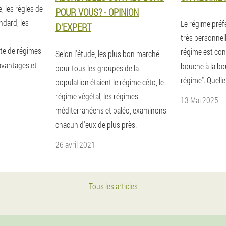
, les règles de
POUR VOUS? - OPINION
ndard, les
Le régime préf
D'EXPERT
s
très personnel
ste de régimes
régime est con
Selon l'étude, les plus bon marché
avantages et
bouche à la bou
pour tous les groupes de la
régime". Quell
population étaient le régime céto, le
régime végétal, les régimes
13 Mai 2025
méditerranéens et paléo, examinons
chacun d'eux de plus près.
26 avril 2021
Tous les articles