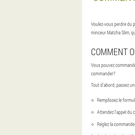
Voulez-vous perdre du p
minceur Matcha Slim, qu
COMMENT O
Vous pouvez commander n
commander?
Tout d'abord, passez un
Remplissez le formula
Attendez l'appel du c
Réglez la commande a