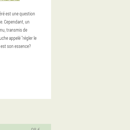
éré est une question
le. Cependant, un
nu, transmis de
che appelé "régler le
e est son essence?
98 €