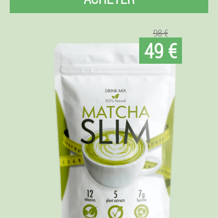
98 €
49 €