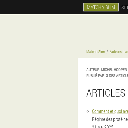
MATCHA SLIM
SIT
Matcha Slim
Auteurs d'ar
AUTEUR:
MICHEL
HOOPER
PUBLIÉ PAR:
3 DES ARTICL
ARTICLES 
Comment et quoi ave
Régime des protéines:
21 Mai 2025