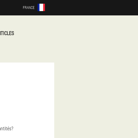
FRANCE
RTICLES
antités?